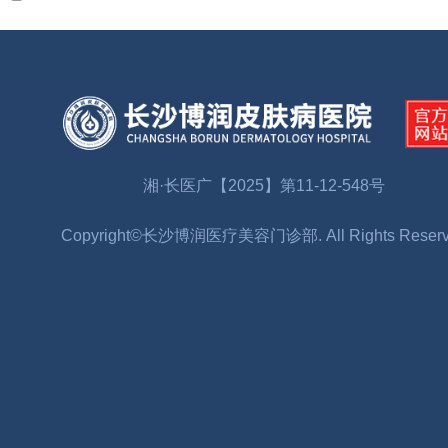
湘·长医广【2025】第11-12-548号
Copyright©长沙博润医疗美容门诊部. All Rights Reser