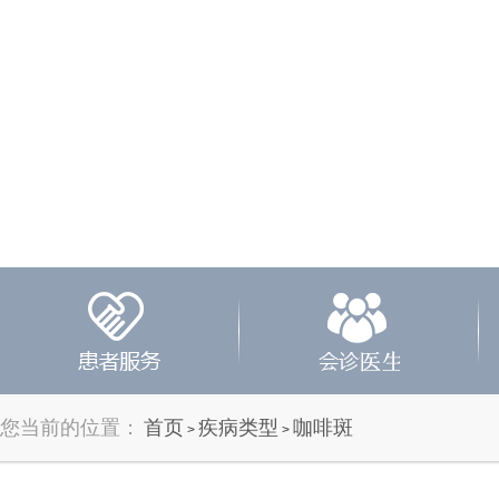
您当前的位置：
首页
疾病类型
咖啡斑
>
>